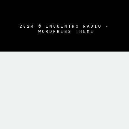
2024 © ENCUENTRO RADIO -
WORDPRESS THEME
{{playListTitle}}
pause
play
{{ index + 1 }}
{{ track.track_title }}
{{ track.album_title }}
{{ track.lenght
}}
{{getSVG(store.sr_icon_file)}}
{{button.podcast_button_name}}