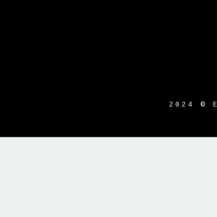
2024 © 
{{playListTitle}}
pause
play
{{ index + 1 }}
{{ track.track_ti
{{getSVG(store.sr_icon_file)}}
{{button.podcast_button_name}}