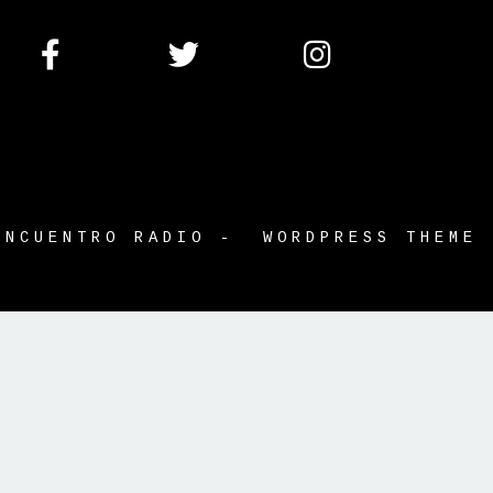
ENCUENTRO RADIO - WORDPRESS THEME
tle }}
{{ track.album_title }}
{{ track.lengh