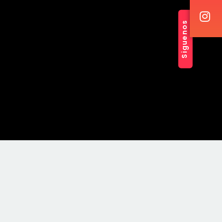
Siguenos
t }}